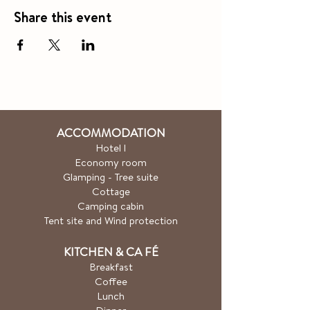
Share this event
ACCOMMODATION
Hotel
l
Economy room
Glamping - Tree suite
Cottage
Camping cabin
Tent site and Wind protection
KITCHEN & CA
FÉ
Breakfast
Coffee
Lunch