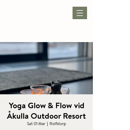
BOOK ACCOMMODATION
|
BOOK PACKAGE
| CONFERENCE |
Yoga Glow & Flow vid
Åkulla Outdoor Resort
Sat 01 Mar
  |  
Rolfstorp