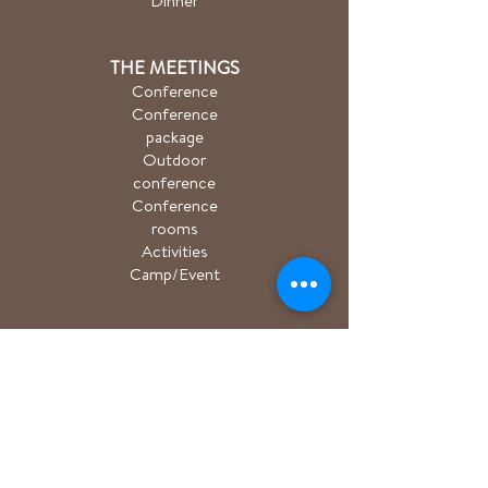
Dinner
THE MEETINGS
Conference
Conference
package
Outdoor
conference
Conference
rooms
Activities
Camp/Event
PACKAGE
Hiking package
Easter package
Sauna package
Spa package Åkulla
+ Ästad
Bicycle package