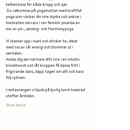
helhetsresa för både kropp och själ. 
 Du välkomnas på yogamattan med kraftfull 
yoga som väcker din inre styrka och ankrar i 
medveten närvaro i ren feminin yinanda en 
mix av yin-, sensing- och Hormonyyoga. 
Vi stannar upp i nuet och dricker te, delar 
med oss av vår energi och blommar ut i 
samtalen.  
Andas dig sen närmare ditt inre i en intuitiv 
breathwork och låt kroppen få dansa fritt i 
frigörande dans, släpp taget om allt och bara 
följ rytmen. 
I restaurangen vi bjuds på ljuvlig lunch baserad 
utefter årstiden. 
Show More