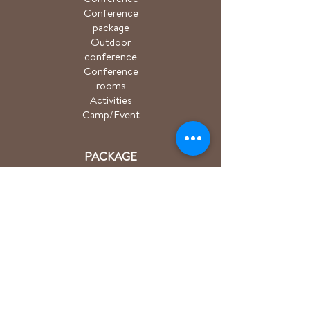
Conference
package
Outdoor
conference
Conference
rooms
Activities
Camp/Event
PACKAGE
Hiking package
Easter package
Sauna package
Spa package Åkulla
+ Ästad
Bicycle package
Golf
course
ACTIVITIES
Hiking/Trailrun