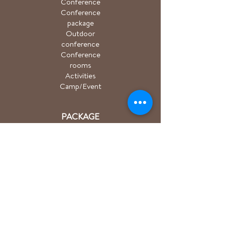
Conference
Conference
package
Outdoor
conference
Conference
rooms
Activities
Camp/Event
PACKAGE
Hiking package
Easter package
Sauna package
Spa package Åkulla
+ Ästad
Bicycle package
Golf
course
ACTIVITIES