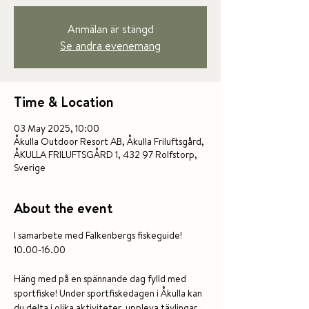
Anmälan är stängd
Se andra evenemang
Time & Location
03 May 2025, 10:00
Åkulla Outdoor Resort AB, Åkulla Friluftsgård,
ÅKULLA FRILUFTSGÅRD 1, 432 97 Rolfstorp,
Sverige
About the event
I samarbete med Falkenbergs fiskeguide! 
10.00-16.00 
Häng med på en spännande dag fylld med 
sportfiske! Under sportfiskedagen i Åkulla kan 
du delta i olika aktiviteter, uppleva tävlingar 