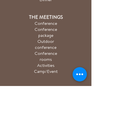
THE MEETINGS
Conference
Conference
package
Outdoor
conference
Conference
rooms
Activities
Camp/Event
PACKAGE
Hiking package
Easter package
Sauna package
Spa package Åkulla
+ Ästad
Bicycle package