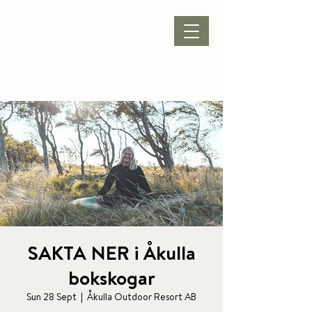
BOOK ACCOMMODATION
|
BOOK PACKAGE
| CONFERENCE |
SAKTA NER i Åkulla
bokskogar
Sun 28 Sept
  |  
Åkulla Outdoor Resort AB