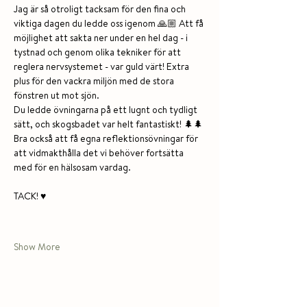
Jag är så otroligt tacksam för den fina och 
viktiga dagen du ledde oss igenom 🙏🏼 Att få 
möjlighet att sakta ner under en hel dag - i 
tystnad och genom olika tekniker för att 
reglera nervsystemet - var guld värt! Extra 
plus för den vackra miljön med de stora 
fönstren ut mot sjön. 
Du ledde övningarna på ett lugnt och tydligt 
sätt, och skogsbadet var helt fantastiskt! 🌲🌲 
Bra också att få egna reflektionsövningar för 
att vidmakthålla det vi behöver fortsätta 
med för en hälsosam vardag.
TACK! ♥️
Show More