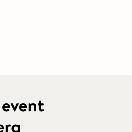
PACKAGE
| CONFERENCE |
OTHER
More
 event
erg