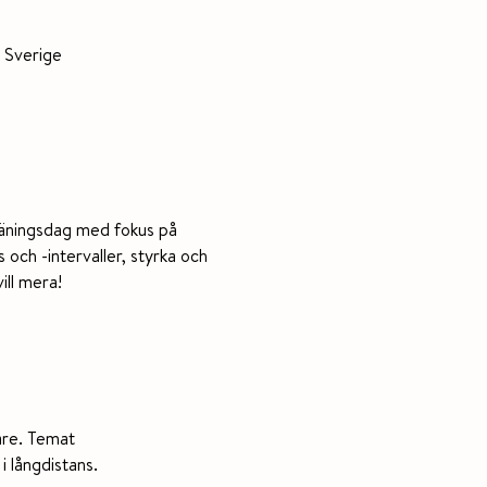
 Sverige
räningsdag med fokus på 
och -intervaller, styrka och 
ill mera!
bare. Temat
i långdistans. 