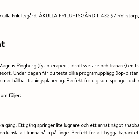
Åkulla Friluftsgård, ÅKULLA FRILUFTSGÅRD 1, 432 97 Rolfstorp,
nt
Magnus Ringberg (fysioterapeut, idrottsvetare och tränare) en t
sort. Under dagen får du testa olika programupplägg (löp-distans 
en mer hållbar träningsplanering. Perfekt för dig som springer och v
om följer:
ika gäng. Ett gäng springer lite lugnare och ett annat något snab
h en känsla att kunna hålla på länge. Perfekt för att bygga kapacitet 