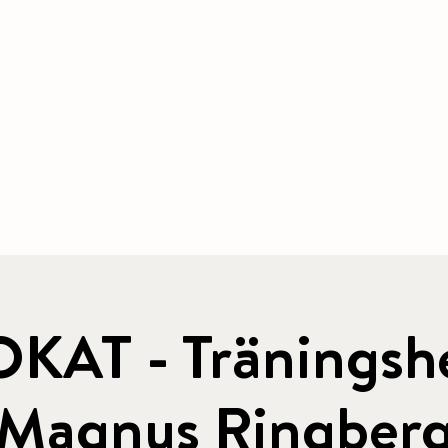
BOOK ACCOMMODATION
|
BOOK 
 & CAFE
CONFERENCE
PACKAGE
ACTIVITIES
KAT - Träningsh
Magnus Ringber