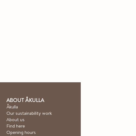
ABOUT ÅKULLA
Åkulla
Our sustainability work
About us
Find here
Opening hours