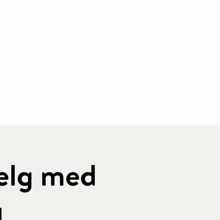
PACKAGE
| CONFERENCE |
OTHER
More
elg med
g