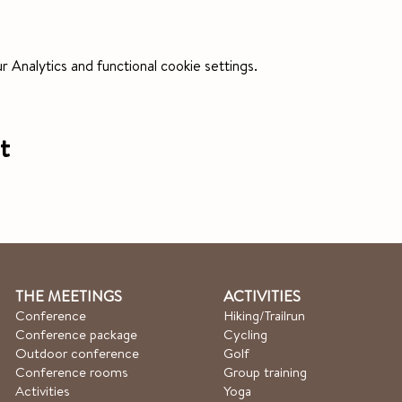
Analytics and functional cookie settings.
t
THE MEETINGS
ACTIVITIES
Conference
Hiking/Trailrun
Conference package
Cycling
Outdoor conference
Golf
Conference rooms
Group training
Activities
Yoga