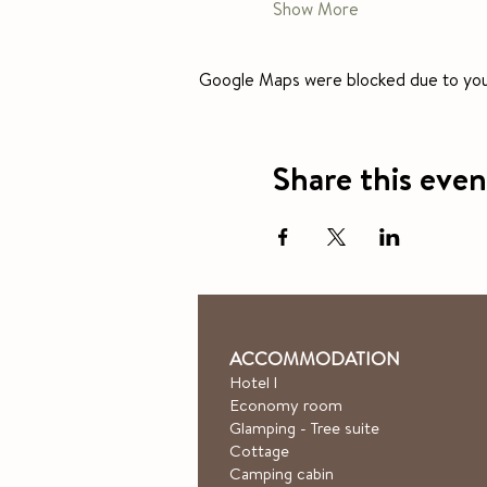
Show More
Google Maps were blocked due to your 
Share this even
ACCOMMODATION
Hotel
l
Economy room
Glamping - Tree suite
Cottage
Camping cabin