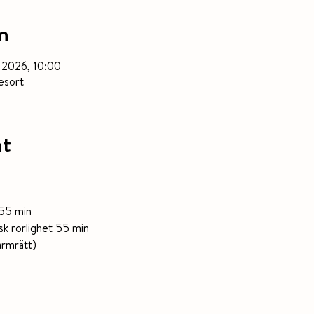
n
 2026, 10:00
esort
nt
 55 min
sk rörlighet 55 min
armrätt)