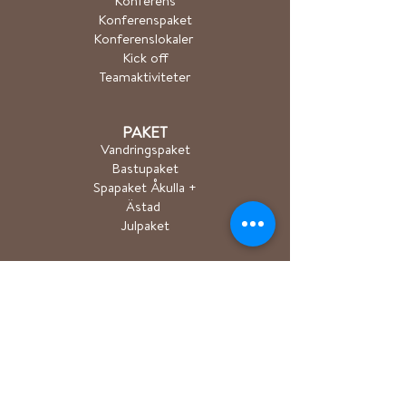
Konferens
Konferenspaket
Konferenslokaler
Kick off
Teamaktiviteter
PAKET
Vandringspaket
Bastupaket
Spapaket Åkulla +
Ästad
Julpaket
AKTIVITETER
Vandring/Trailrun
Cykling
Kanot/SUP/Roddbå
t​
Sjöbastu
Längdskidåkning
Event