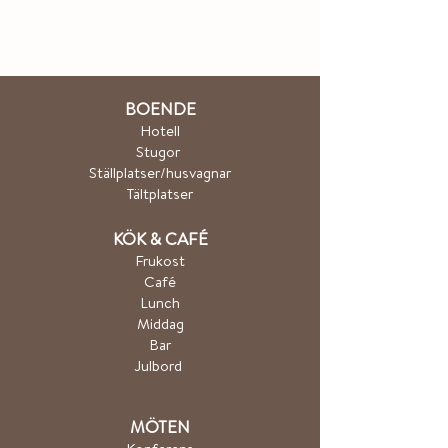
BOENDE
Hotel
l
Stugor
Ställplatser/husvagnar
Tältplatser
K
ÖK & CA
FÉ
Frukost
Café
Lunch
Middag
Bar
Julbord
MÖTEN