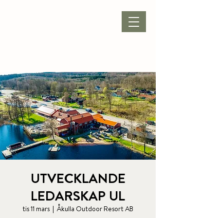
BOKA BOENDE
|
BOKA PAKET
|
BOKA KONFERENS
|
BOKA BORD
UTVECKLANDE
LEDARSKAP UL
tis 11 mars
  |  
Åkulla Outdoor Resort AB