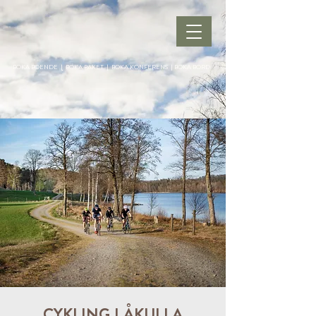
BOKA BOENDE
|
BOKA PAKET
|
BOKA KONFERENS
|
BOKA BORD
CYKLING I ÅKULLA