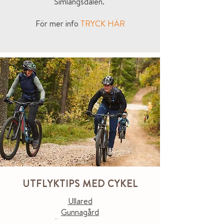
Simlångsdalen.
För mer info
TRYCK HÄR
UTFLYKTIPS MED CYKEL
Ullared
Gunnagård
Öströö Fårfarm