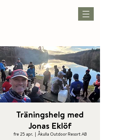
BOKA BOENDE
|
BOKA PAKET
|
BOKA KONFERENS
|
BOKA BORD
Träningshelg med
Jonas Eklöf
fre 25 apr.
  |  
Åkulla Outdoor Resort AB