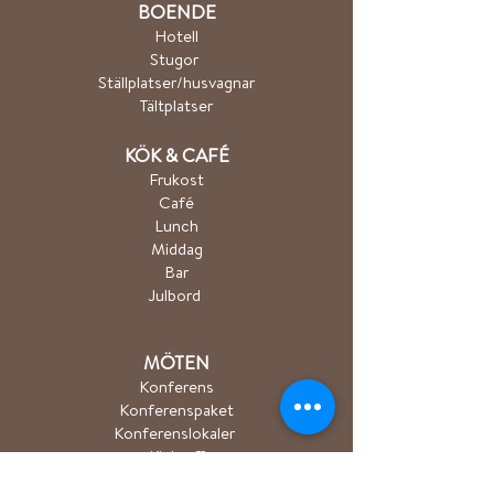
BOENDE
Hotel
l
Stugor
Ställplatser/husvagnar
Tältplatser
K
ÖK & CA
FÉ
Frukost
Café
Lunch
Middag
Bar
Julbord
MÖTEN
Konferens
Konferenspaket
Konferenslokaler
Kick off
Teamaktiviteter