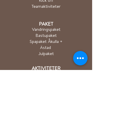
Kick off
Teamaktiviteter
PAKET
Vandringspaket
Bastupaket
Spapaket Åkulla +
Ästad
Julpaket
AKTIVITETER
Vandring/Trailrun
Cykling
Kanot/SUP/Roddbå
t​
Sjöbastu
Längdskidåkning
Event
PARTNERS