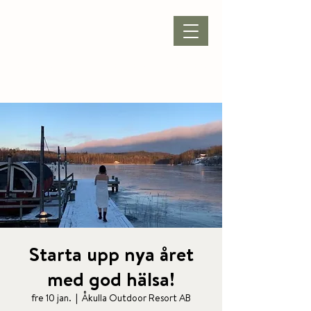
BOKA BOENDE
|
BOKA PAKET
|
BOKA KONFERENS
|
BOKA BORD
Starta upp nya året
med god hälsa!
fre 10 jan.
  |  
Åkulla Outdoor Resort AB