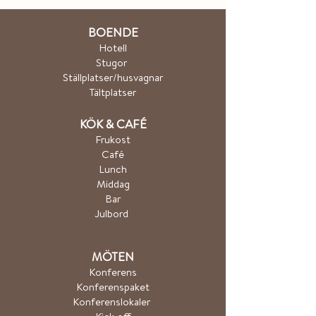
BOENDE
Hotel
l
Stugor
Ställplatser/husvagnar
Tältplatser
K
ÖK & CA
FÉ
Frukost
Café
Lunch
Middag
Bar
Julbord
MÖTEN
Konferens
Konferenspaket
Konferenslokaler