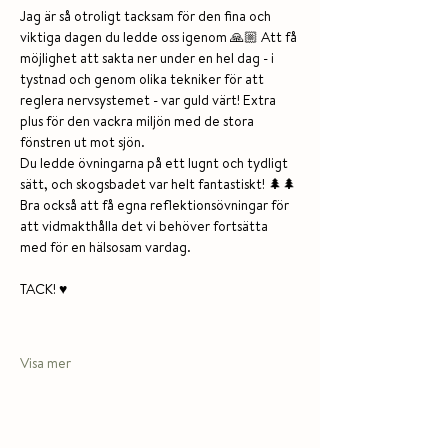
Jag är så otroligt tacksam för den fina och 
viktiga dagen du ledde oss igenom 🙏🏼 Att få 
möjlighet att sakta ner under en hel dag - i 
tystnad och genom olika tekniker för att 
reglera nervsystemet - var guld värt! Extra 
plus för den vackra miljön med de stora 
fönstren ut mot sjön. 
Du ledde övningarna på ett lugnt och tydligt 
sätt, och skogsbadet var helt fantastiskt! 🌲🌲 
Bra också att få egna reflektionsövningar för 
att vidmakthålla det vi behöver fortsätta 
med för en hälsosam vardag.
TACK! ♥️
Visa mer