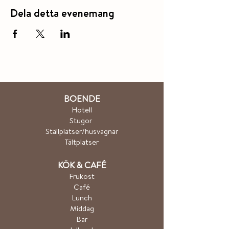
Dela detta evenemang
BOENDE
Hotel
l
Stugor
Ställplatser/husvagnar
Tältplatser
K
ÖK & CA
FÉ
Frukost
Café
Lunch
Middag
Bar