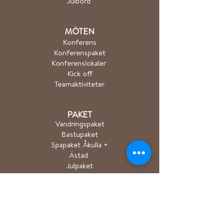
Julbord
MÖTEN
Konferens
Konferenspaket
Konferenslokaler
Kick off
Teamaktiviteter
PAKET
Vandringspaket
Bastupaket
Spapaket Åkulla +
Ästad
Julpaket
AKTIVITETER
Vandring/Trailrun
Cykling
Kanot/SUP/Roddbå