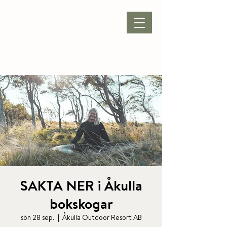
BOKA BOENDE
|
BOKA PAKET
|
BOKA KONFERENS
|
BOKA BORD
SAKTA NER i Åkulla
bokskogar
sön 28 sep.
  |  
Åkulla Outdoor Resort AB