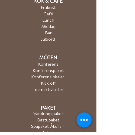
K
ÖK & CA
FÉ
Frukost
Café
Lunch
Middag
Bar
Julbord
MÖTEN
Konferens
Konferenspaket
Konferenslokaler
Kick off
Teamaktiviteter
PAKET
Vandringspaket
Bastupaket
Spapaket Åkulla +
Ästad