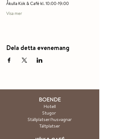
Åkulla Kök & Café kl. 10:00-19:00
Visa mer
Dela detta evenemang
BOENDE
Hotel
l
Stugor
Ställplatser/husvagnar
Tältplatser