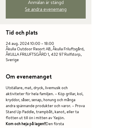
Anmälan är stängd
Se andra evenemang
Tid och plats
24 aug. 2024 10:00 – 18:00
Åkulla Outdoor Resort AB, Åkulla Friluftsgård,
ÅKULLA FRILUFTSGÅRD 1, 432 97 Rolfstorp,
Sverige
Om evenemanget
Utställare, mat, dryck, livemusik och 
aktiviteter för hela familjen. – Köp grillar, kol, 
kryddor, såser, senap, honung och många 
andra spännande produkter och varor. – Prova 
Stand Up Paddle, trampbåt, kanot, eller ta 
flotten ut till ön i mitten av Yasjön.
Kom och heja på lagen!!
Den första 