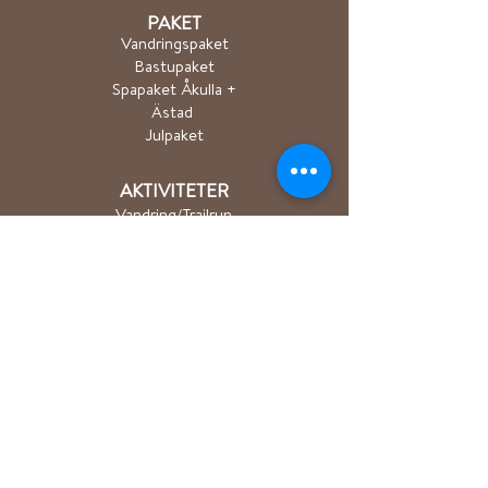
PAKET
Vandringspaket
Bastupaket
Spapaket Åkulla +
Ästad
Julpaket
AKTIVITETER
Vandring/Trailrun
Cykling
Kanot/SUP/Roddbå
t​
Sjöbastu
Längdskidåkning
Event
PARTNERS
Pinewood
Light my fire
Primus