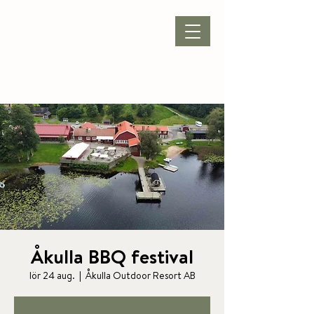
BOKA BOENDE
|
BOKA PAKET
|
BOKA KONFERENS
|
BOKA BORD
Åkulla BBQ festival
lör 24 aug.
  |  
Åkulla Outdoor Resort AB