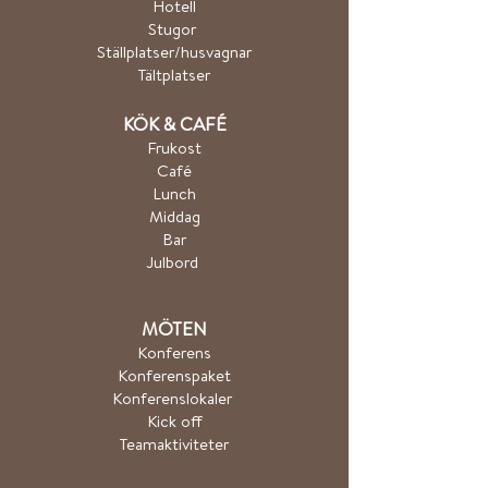
Hotel
l
Stugor
Ställplatser/husvagnar
Tältplatser
K
ÖK & CA
FÉ
Frukost
Café
Lunch
Middag
Bar
Julbord
MÖTEN
Konferens
Konferenspaket
Konferenslokaler
Kick off
Teamaktiviteter