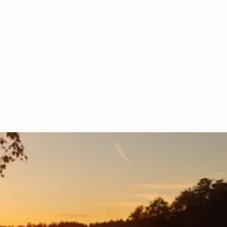
SZEITEN
|
KONTAKT |
NDERE
More