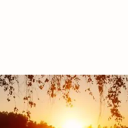
VERANSTALTUNG
|
ÖFFNUNG
E & CAFE
KONFERENZ
PAKET
AKTIVITÄTEN
A