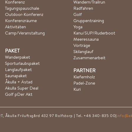
Konferenz
Wandern/Trailrun
Tagungspauschale
Radfahren
Outdoor-Konferenz
Golf
Konferenzräume
Gruppentraining
Aktivitäten
Yoga
Camp/Veranstaltung
Kanu/SUP/Ruderboot​
Meeressauna
Vorträge
PAKET
Skilanglauf
Wanderpaket
Zusammenarbeit
Sporturlaubspaket
Langlaufpaket
PARTNER
Saunapaket
Kiefernholz
Åkulla + Ästad
Padel-Zone
Akulla Super Deal
Kuri
Golf p
Der Akt
kulla Friluftsgård 432 97 Rolfstorp | Tel. +46 340-835 00|
info@ak