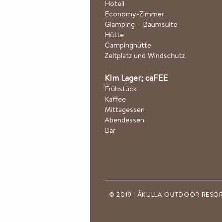
Hotel
l
Economy-Zimmer
Glamping – Baumsuite
Hütte
Campinghütte
Zeltplatz und Windschutz
K
Im Lager; ca
FEE
Frühstück
Kaffee
Mittagessen
Abendessen
Bar
© 2019 | ÅKULLA OUTDOOR RESORT, Å