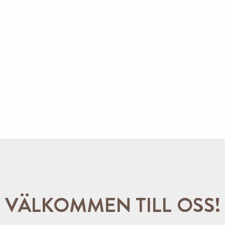
BOKA BOENDE
|
BOKA PAKET
|
BOKA KONFERE
BORD
É
KONFERENS
PAKET
AKTIVITETER
OM OSS/K
VÄLKOMMEN TILL OSS!