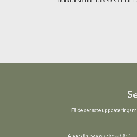
marknadsföringsnätverk som tar fr
Se
Få de senaste uppdateringarn
Ange din e-postadress här