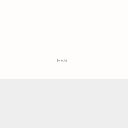
HEM
BOENDE
KÖK & CAF