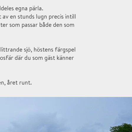
lldeles egna pärla.
av en stunds lugn precis intill
teter som passar både den som
ittrande sjö, höstens färgspel
mosfär där du som gäst känner
, året runt.