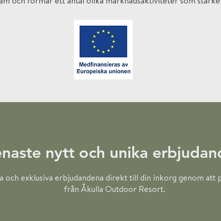
am och formar ett antal olika marknadsaktiviteter som stärk
naste nytt och unika erbjuda
a och exklusiva erbjudandena direkt till din inkorg genom at
från Åkulla Outdoor Resort.