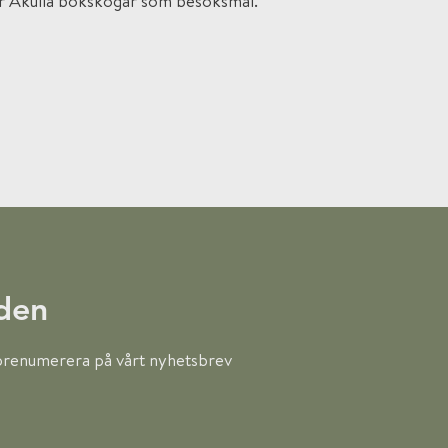
er Åkulla bokskogar som besöksmål.
nden
t prenumerera på vårt nyhetsbrev