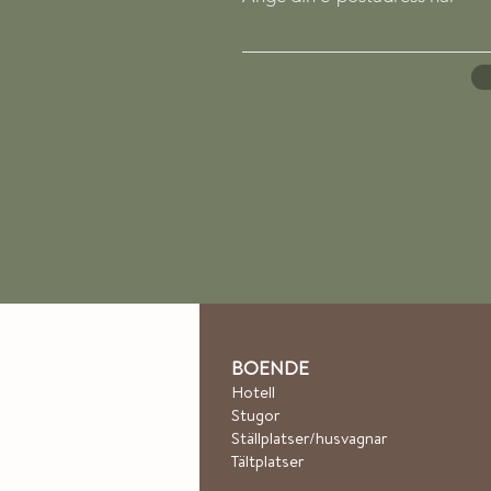
BOENDE
Hotel
l
Stugor
Ställplatser/husvagnar
Tältplatser