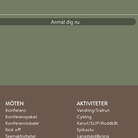
Anmäl dig nu​
MÖTEN
AKTIVITETER
Konferens
Vandring/Trailrun
Konferenspaket
Cykling
Konferenslokaler
Kanot/SUP/Roddbåt​
Kick off
Sjöbastu
Teamaktiviteter
Längdskidåkning