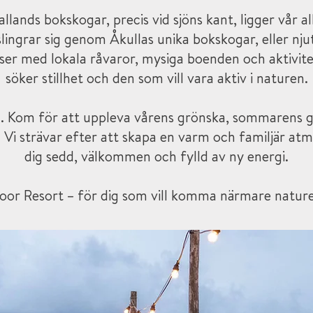
Hallands bokskogar, precis vid sjöns kant, ligger vår a
ngrar sig genom Åkullas unika bokskogar, eller njut 
lser med lokala råvaror, mysiga boenden och aktivi
söker stillhet och den som vill vara aktiv i naturen.
ell. Kom för att uppleva vårens grönska, sommarens gl
. Vi strävar efter att skapa en varm och familjär at
dig sedd, välkommen och fylld av ny energi.
oor Resort – för dig som vill komma närmare naturen