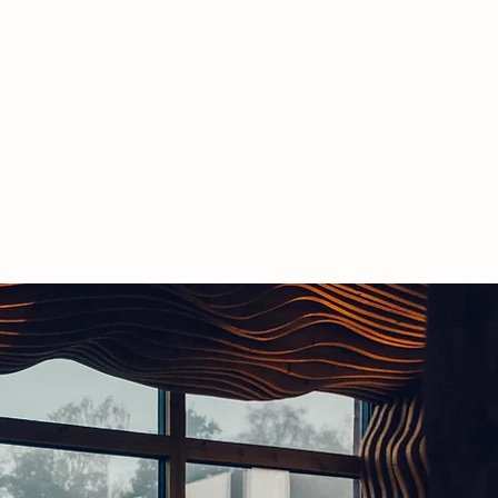
SZEITEN
|
KONTAKT |
NDERE
More