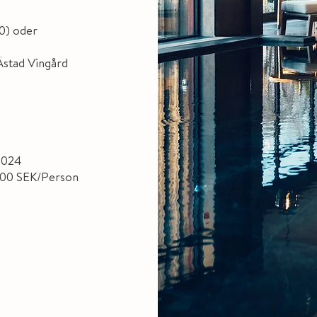
0) oder
Ästad Vingård
2024
300 SEK/Person