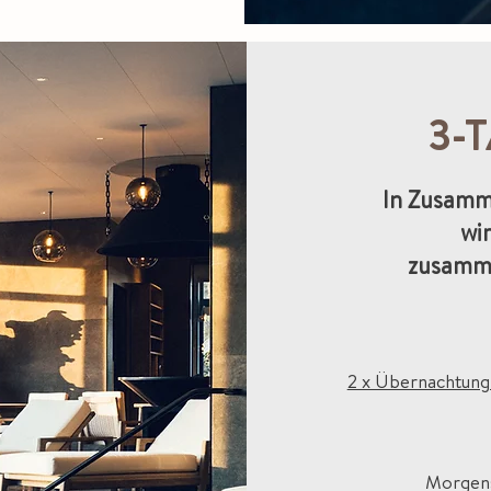
3-
In Zusamm
wi
zusamme
2 x Übernachtung 
Morgens