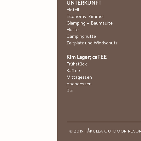
UNTERKUNFT
Hotel
l
Economy-Zimmer
Glamping – Baumsuite
Hütte
Campinghütte
Zeltplatz und Windschutz
K
Im Lager; ca
FEE
Frühstück
Kaffee
Mittagessen
Abendessen
Bar
© 2019 | ÅKULLA OUTDOOR RESORT, Å