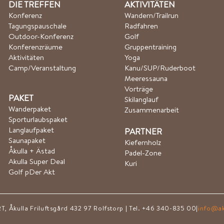
DIE TREFFEN
AKTIVITÄTEN
Konferenz
Wandern/Trailrun
Tagungspauschale
Radfahren
Outdoor-Konferenz
Golf
Konferenzräume
Gruppentraining
Aktivitäten
Yoga
Camp/Veranstaltung
Kanu/SUP/Ruderboot​
Meeressauna
Vorträge
PAKET
Skilanglauf
Wanderpaket
Zusammenarbeit
Sporturlaubspaket
Langlaufpaket
PARTNER
Saunapaket
Kiefernholz
Åkulla + Ästad
Padel-Zone
Akulla Super Deal
Kuri
Golf p
Der Akt
kulla Friluftsgård 432 97 Rolfstorp | Tel. +46 340-835 00|
info@ak