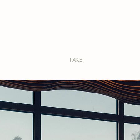
VERANSTALTUNG
|
ÖFFNUNG
E & CAFE
KONFERENZ
PAKET
AKTIVITÄTEN
A