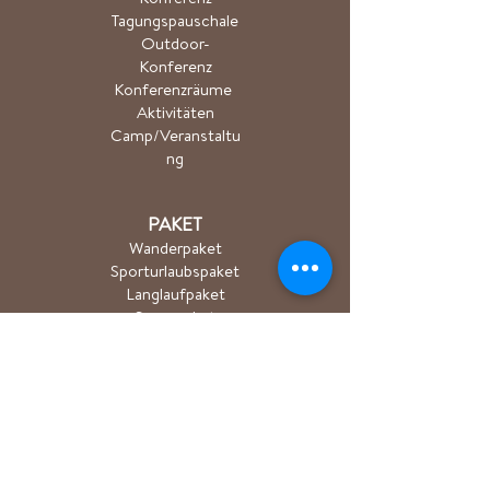
Tagungspauschale
Outdoor-
Konferenz
Konferenzräume
Aktivitäten
Camp/Veranstaltu
ng
PAKET
Wanderpaket
Sporturlaubspaket
Langlaufpaket
Saunapaket
Åkulla + Ästad
Akulla Super Deal
Golf p
Der Akt
AKTIVITÄTEN
Wandern/Trailrun
Radfahren