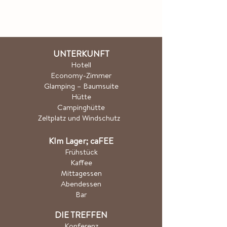
UNTERKUNFT
Hotel
l
Economy-Zimmer
Glamping – Baumsuite
Hütte
Campinghütte
Zeltplatz und Windschutz
K
Im Lager; ca
FEE
Frühstück
Kaffee
Mittagessen
Abendessen
Bar
DIE TREFFEN
Konferenz