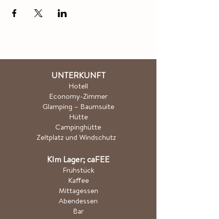
UNTERKUNFT
Hotel
l
Economy-Zimmer
Glamping – Baumsuite
Hütte
Campinghütte
Zeltplatz und Windschutz
K
Im Lager; ca
FEE
Frühstück
Kaffee
Mittagessen
Abendessen
Bar