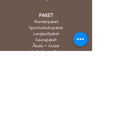
PAKET
Wanderpaket
Sporturlaubspaket
Langlaufpaket
Saunapaket
Åkulla + Ästad
Akulla Super Deal
Golf p
Der Akt
AKTIVITÄTEN
Wandern/Trailrun
Radfahren
Golf
Gruppentraining
Yoga
Kanu/SUP/Ruderbo
ot​
Meeressauna
Vorträge