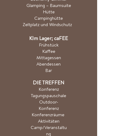
Glamping – Baumsuite
Hütte
Campinghütte
Zeltplatz und Windschutz
K
Im Lager; ca
FEE
Frühstück
Kaffee
Mittagessen
Abendessen
Bar
DIE TREFFEN
Konferenz
Tagungspauschale
Outdoor-
Konferenz
Konferenzräume
Aktivitäten
Camp/Veranstaltu
ng