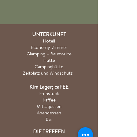
UNTERKUNFT
Hotel
l
Economy-Zimmer
Glamping – Baumsuite
Hütte
Campinghütte
Zeltplatz und Windschutz
K
Im Lager; ca
FEE
Frühstück
Kaffee
Mittagessen
Abendessen
Bar
DIE TREFFEN