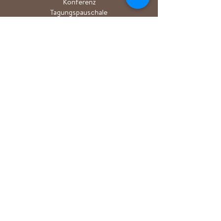
Konferenz
Tagungspauschale
Outdoor-
Konferenz
Konferenzräume
Aktivitäten
Camp/Veranstaltu
ng
PAKET
Wanderpaket
Sporturlaubspaket
Langlaufpaket
Saunapaket
Åkulla + Ästad
Akulla Super Deal
Golf p
Der Akt
AKTIVITÄTEN
Wandern/Trailrun