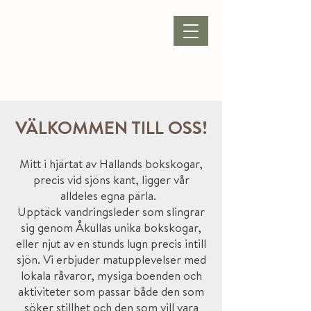
VERANSTALTUNG
|
ÖFFNUNGSZEITEN
|
KONTAKT |
VÄLKOMMEN TILL OSS!
Mitt i hjärtat av Hallands bokskogar,
precis vid sjöns kant, ligger vår
alldeles egna pärla.
Upptäck vandringsleder som slingrar
sig genom Åkullas unika bokskogar,
eller njut av en stunds lugn precis intill
sjön. Vi erbjuder matupplevelser med
lokala råvaror, mysiga boenden och
aktiviteter som passar både den som
söker stillhet och den som vill vara