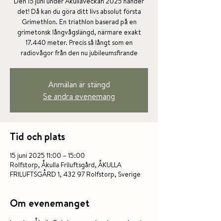
Den 15 juni under Åkullaveckan 2025 händer
det! Då kan du göra ditt livs absolut första
Grimethlon. En triathlon baserad på en
grimetonsk långvågslängd, närmare exakt
17.440 meter. Precis så långt som en
radiovågor från den nu jubileumsfirande
Anmälan är stängd
Se andra evenemang
Tid och plats
15 juni 2025 11:00 – 15:00
Rolfstorp, Åkulla Friluftsgård, ÅKULLA
FRILUFTSGÅRD 1, 432 97 Rolfstorp, Sverige
Om evenemanget