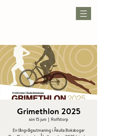
BOKA BOENDE
|
BOKA PAKET
|
BOKA KONFERENS
|
BOKA BORD
Grimethlon 2025
sön 15 juni
  |  
Rolfstorp
En långvågsutmaning i Åkulla Bokskogar