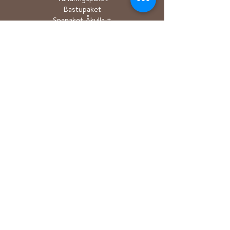
Bastupaket
Spapaket Åkulla +
Ästad
Julpaket
AKTIVITETER
Vandring/Trailrun
Cykling
Kanot/SUP/Roddbå
t​
Sjöbastu
Längdskidåkning
Event
PARTNERS
Pinewood
Light my fire
Primus
Mora Kniv
Sjö och hav