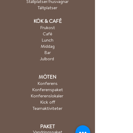
Ställplatser/husvagnar
Tältplatser
K
ÖK & CA
FÉ
Frukost
Café
Lunch
Middag
Bar
Julbord
MÖTEN
Konferens
Konferenspaket
Konferenslokaler
Kick off
Teamaktiviteter
PAKET
Vandringspaket