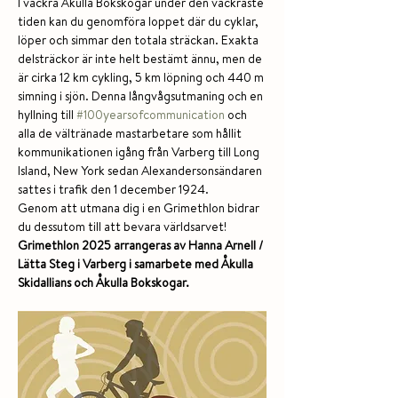
I vackra Åkulla Bokskogar under den vackraste 
tiden kan du genomföra loppet där du cyklar, 
löper och simmar den totala sträckan. Exakta 
delsträckor är inte helt bestämt ännu, men de 
är cirka 12 km cykling, 5 km löpning och 440 m 
simning i sjön. Denna långvågsutmaning och en 
hyllning till 
#100yearsofcommunication
 och 
alla de vältränade mastarbetare som hållit 
kommunikationen igång från Varberg till Long 
Island, New York sedan Alexandersonsändaren 
sattes i trafik den 1 december 1924.
Genom att utmana dig i en Grimethlon bidrar 
du dessutom till att bevara världsarvet!
Grimethlon 2025 arrangeras av Hanna Arnell / 
Lätta Steg i Varberg i samarbete med Åkulla 
Skidallians och Åkulla Bokskogar.