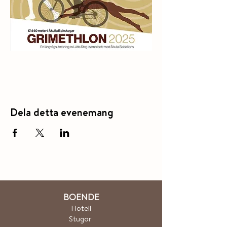
Dela detta evenemang
BOENDE
Hotel
l
Stugor